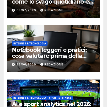
come lo svago quotidiano è
diventato sempre più online
08/07/2026
REDAZIONE
INTERNET & TECNOLOGIA
Notebook leggeri e pratici:
cosa valutare prima della
scelta
23/06/2026
REDAZIONE
INTERNET & TECNOLOGIA
SPORT & FITNESS
AI e sport analytics nel 2026: