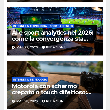
INTERNET & TECNOLOGIA
SPORT & FITNESS
AI e sport analytics nel 2026:
come la convergenza sta
cambiando il modo di vedere
MAG 22, 2026
REDAZIONE
il calcio
INTERNET & TECNOLOGIA
Motorola con schermo
crepato o touch difettoso:
come ripararlo prima di
MAG 20, 2026
REDAZIONE
partire