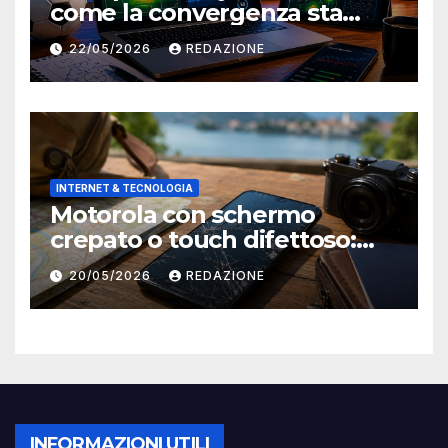
come la convergenza sta
cambiando il modo di vedere
22/05/2026
REDAZIONE
il calcio
INTERNET & TECNOLOGIA
Motorola con schermo
crepato o touch difettoso:
come ripararlo prima di
20/05/2026
REDAZIONE
partire
INFORMAZIONI UTILI