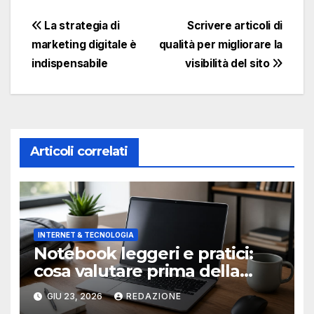
Navigazione
La strategia di
Scrivere articoli di
marketing digitale è
qualità per migliorare la
articoli
indispensabile
visibilità del sito
Articoli correlati
INTERNET & TECNOLOGIA
Notebook leggeri e pratici:
cosa valutare prima della
scelta
GIU 23, 2026
REDAZIONE