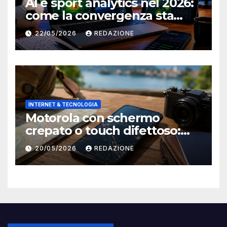
AI e sport analytics nel 2026:
come la convergenza sta
cambiando il modo di vedere
22/05/2026
REDAZIONE
il calcio
INTERNET & TECNOLOGIA
Motorola con schermo
crepato o touch difettoso:
come ripararlo prima di
20/05/2026
REDAZIONE
partire