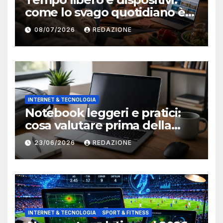
come lo svago quotidiano è
diventato sempre più online
08/07/2026
REDAZIONE
INTERNET & TECNOLOGIA
Notebook leggeri e pratici:
cosa valutare prima della
scelta
23/06/2026
REDAZIONE
INTERNET & TECNOLOGIA
SPORT & FITNESS