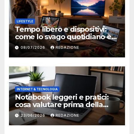
LIFESTYLE
Tempo libero e dispositivi:
come lo svago quotidiano è
diventato sempre più online
08/07/2026
REDAZIONE
INTERNET & TECNOLOGIA
Notebook leggeri e pratici:
cosa valutare prima della
scelta
23/06/2026
REDAZIONE