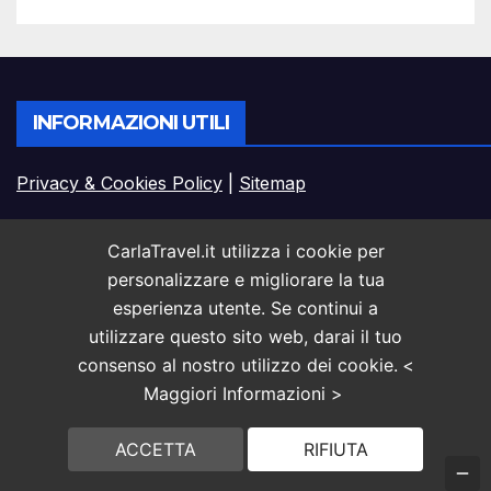
INFORMAZIONI UTILI
Privacy & Cookies Policy
|
Sitemap
Contatti: onlyredazione[@]gmail.com
CarlaTravel.it utilizza i cookie per
personalizzare e migliorare la tua
esperienza utente. Se continui a
ARTICOLI RECENTI
utilizzare questo sito web, darai il tuo
consenso al nostro utilizzo dei cookie.
<
Tempo libero e dispositivi: come lo svago quotidiano
Maggiori Informazioni >
è diventato sempre più online
ACCETTA
RIFIUTA
Notebook leggeri e pratici: cosa valutare prima della