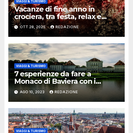
VIAGGI & TURISMO
Vacanze di fine anno in
crociera, tra festa, relax e
scoperta
OTT 28, 2025
REDAZIONE
VIAGGI & TURISMO
7 esperienze da fare a
Monaco di Baviera con i
bambini
AGO 10, 2023
REDAZIONE
VIAGGI & TURISMO