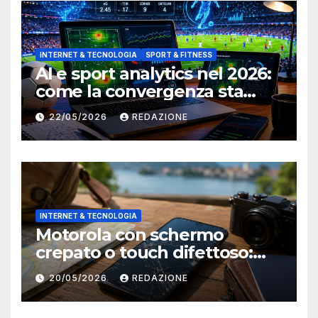
INTERNET & TECNOLOGIA
SPORT & FITNESS
AI e sport analytics nel 2026:
come la convergenza sta
cambiando il modo di vedere
22/05/2026
REDAZIONE
il calcio
INTERNET & TECNOLOGIA
Motorola con schermo
crepato o touch difettoso:
come ripararlo prima di
20/05/2026
REDAZIONE
partire