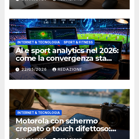
INTERNET & TECNOLOGIA
SPORT & FITNESS
AI e sport analytics nel 2026:
come la convergenza sta
cambiando il modo di vedere
22/05/2026
REDAZIONE
il calcio
INTERNET & TECNOLOGIA
Motorola con schermo
crepato o touch difettoso:
come ripararlo prima di