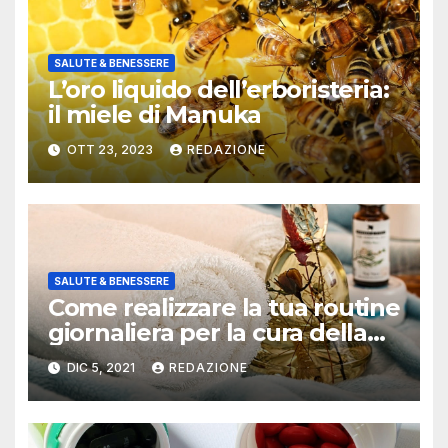
SALUTE & BENESSERE
L’oro liquido dell’erboristeria:
il miele di Manuka
OTT 23, 2023
REDAZIONE
SALUTE & BENESSERE
Come realizzare la tua routine
giornaliera per la cura della
pelle
DIC 5, 2021
REDAZIONE