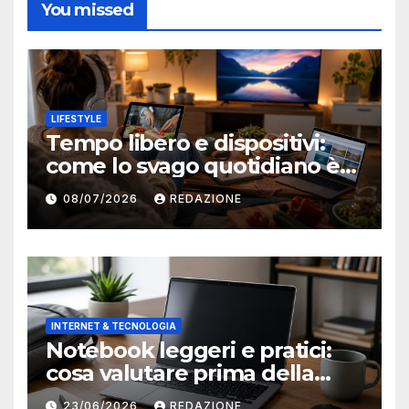
You missed
LIFESTYLE
Tempo libero e dispositivi:
come lo svago quotidiano è
diventato sempre più online
08/07/2026
REDAZIONE
INTERNET & TECNOLOGIA
Notebook leggeri e pratici:
cosa valutare prima della
scelta
23/06/2026
REDAZIONE